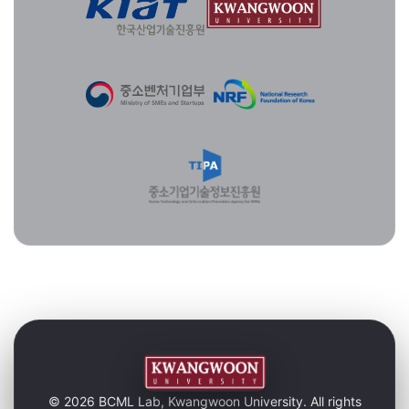
© 2026 BCML Lab, Kwangwoon University. All rights