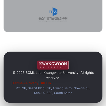
© 2026 BCML Lab, Kwangwoon University. All rights
reserved.
|
Terms & Privacy
|
GitHub
Rm 701, Saebit Bldg., 20, Gwangun-ro, Nowon-gu,
Seoul 01890, South Korea