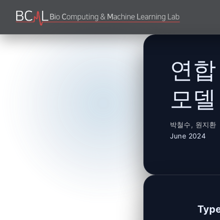
연합
모델
박철수
,
원지환
June 2024
Typ